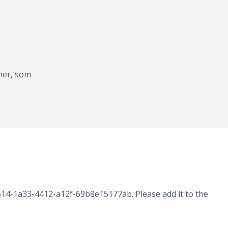
mer, som
14-1a33-4412-a12f-69b8e15177ab. Please add it to the