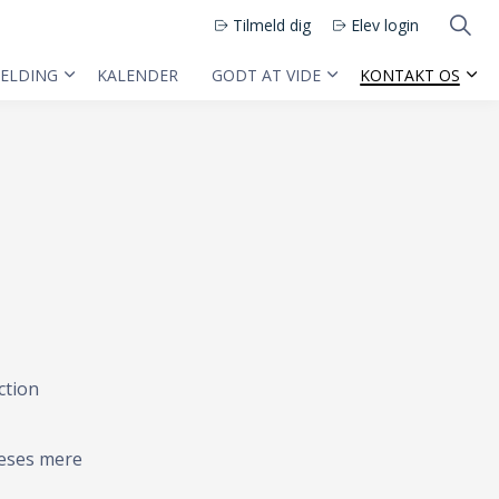
Tilmeld dig
Elev login
MELDING
KALENDER
GODT AT VIDE
KONTAKT OS
ction
læses mere