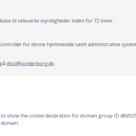
ase til relevante myndigheder inden for 72 timer.
ontrollør for denne hjemmeside samt administrative syste
 på
diso@sonderborg.dk
o show the cookie declaration for domain group ID d8d925
 domain.