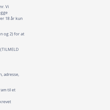
r. Vi
lægge
ver 18 år kun
 og 2) for at
n (TILMELD
n, adresse,
am til et
krevet