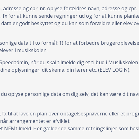
adresse og cpr. nr. oplyse forældres navn, adresse og cpr. n
l, fx for at kunne sende regninger ud og for at kunne plan
 data er godt beskyttet og du kan som forældre eller elev o
ige data til to formål: 1) for at forbedre brugeroplevelsen
elever i musikskolen.
Speedadmin, når du skal tilmelde dig et tilbud i Musikskole
l dine oplysninger, dit skema, din lærer etc. (ELEV LOGIN).
du oplyse personlige data om dig selv, det kan være dit nav
 fx til at lave en plan over optagelsesprøverne eller et progr
 når arrangementet er afviklet.
t NEMtilmeld. Her gælder de samme retningslinjer som bes